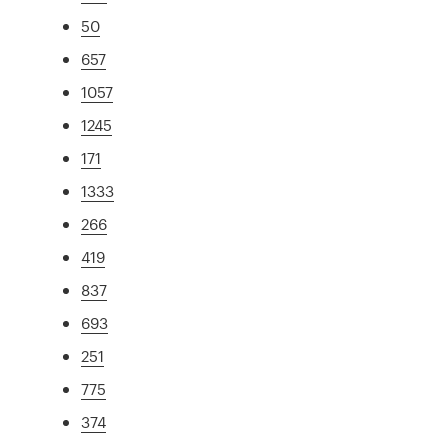
50
657
1057
1245
171
1333
266
419
837
693
251
775
374