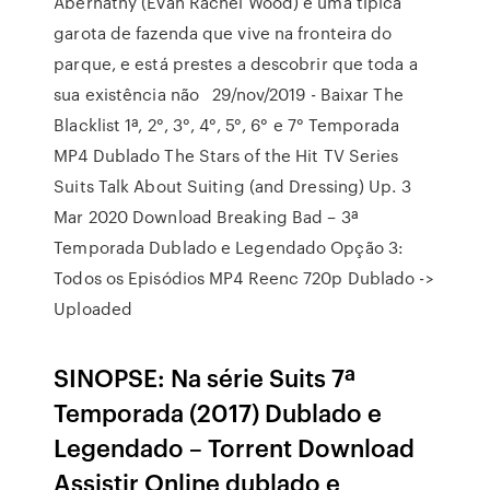
Abernathy (Evan Rachel Wood) é uma típica
garota de fazenda que vive na fronteira do
parque, e está prestes a descobrir que toda a
sua existência não 29/nov/2019 - Baixar The
Blacklist 1ª, 2°, 3°, 4°, 5°, 6° e 7° Temporada
MP4 Dublado The Stars of the Hit TV Series
Suits Talk About Suiting (and Dressing) Up. 3
Mar 2020 Download Breaking Bad – 3ª
Temporada Dublado e Legendado Opção 3:
Todos os Episódios MP4 Reenc 720p Dublado ->
Uploaded
SINOPSE: Na série Suits 7ª
Temporada (2017) Dublado e
Legendado – Torrent Download
Assistir Online dublado e