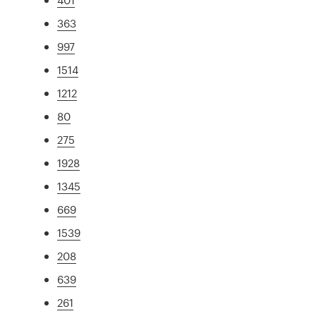
363
997
1514
1212
80
275
1928
1345
669
1539
208
639
261