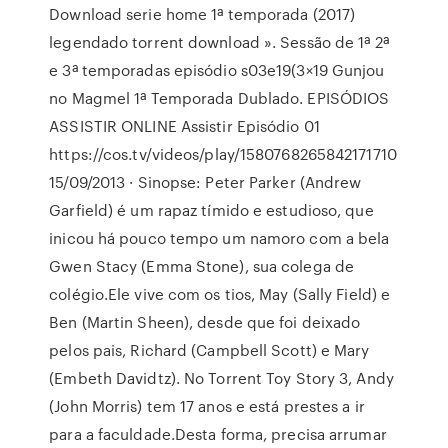
Download serie home 1ª temporada (2017)
legendado torrent download ». Sessão de 1ª 2ª
e 3ª temporadas episódio s03e19(3×19 Gunjou
no Magmel 1ª Temporada Dublado. EPISÓDIOS
ASSISTIR ONLINE Assistir Episódio 01
https://cos.tv/videos/play/1580768265842171710
15/09/2013 · Sinopse: Peter Parker (Andrew
Garfield) é um rapaz tímido e estudioso, que
inicou há pouco tempo um namoro com a bela
Gwen Stacy (Emma Stone), sua colega de
colégio.Ele vive com os tios, May (Sally Field) e
Ben (Martin Sheen), desde que foi deixado
pelos pais, Richard (Campbell Scott) e Mary
(Embeth Davidtz). No Torrent Toy Story 3, Andy
(John Morris) tem 17 anos e está prestes a ir
para a faculdade.Desta forma, precisa arrumar