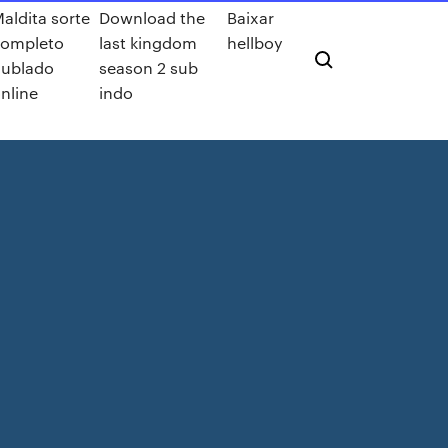
aldita sorte
Download the
Baixar
completo
last kingdom
hellboy
ublado
season 2 sub
nline
indo