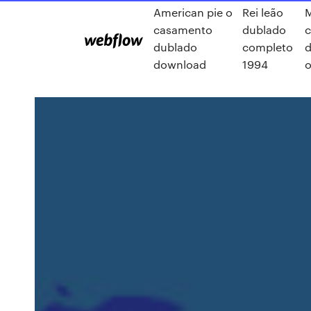
American pie o
Rei leão
M
casamento
dublado
dublado
completo
d
download
1994
o