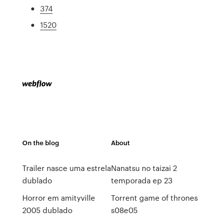
374
1520
On the blog
About
Trailer nasce uma estrela
Nanatsu no taizai 2
dublado
temporada ep 23
Horror em amityville
Torrent game of thrones
2005 dublado
s08e05