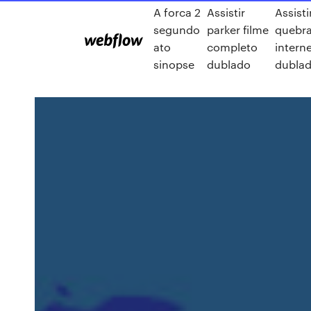
A forca 2
Assistir
Assisti
segundo
parker filme
quebr
ato
completo
interne
sinopse
dublado
dublad