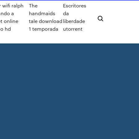
r wifi ralph
The
Escritores
ando a
handmaids
da
t online
tale download
liberdade
o hd
1 temporada
utorrent